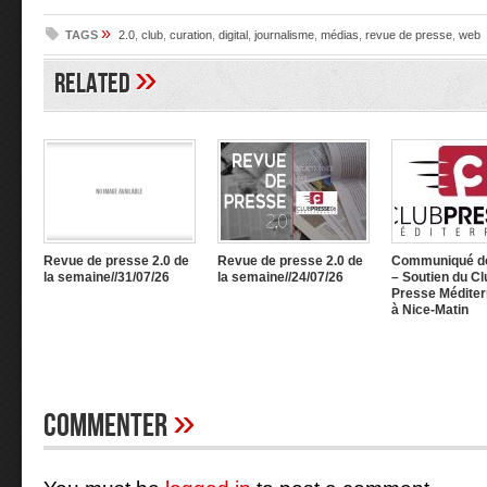
»
TAGS
2.0
,
club
,
curation
,
digital
,
journalisme
,
médias
,
revue de presse
,
web
»
Related
Revue de presse 2.0 de
Revue de presse 2.0 de
Communiqué d
la semaine//31/07/26
la semaine//24/07/26
– Soutien du Cl
Presse Méditer
à Nice-Matin
»
Commenter