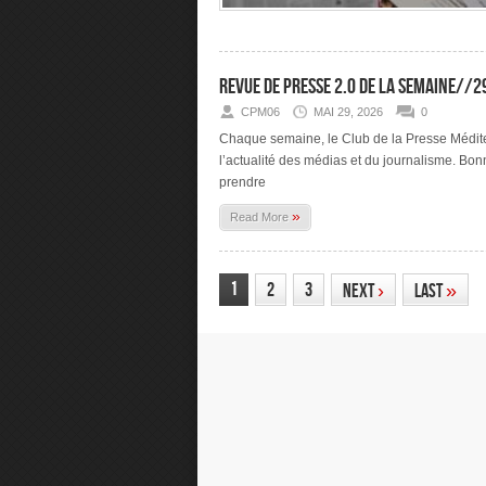
Revue de presse 2.0 de la semaine//
CPM06
MAI 29, 2026
0
Chaque semaine, le Club de la Presse Méditer
l’actualité des médias et du journalisme. Bon
prendre
»
Read More
1
2
3
Next
›
Last
»