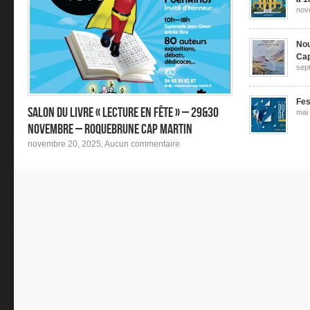
nov
Nou
Ca
sep
Fes
Salon du livre « Lecture en fête » – 29&30
mai
novembre – Roquebrune Cap Martin
sur
novembre 20, 2025,
Aucun commentaire
Salon
du
livre
« Lecture
en
fête »
–
29&30
novembre
–
Roquebrune
Cap
Martin