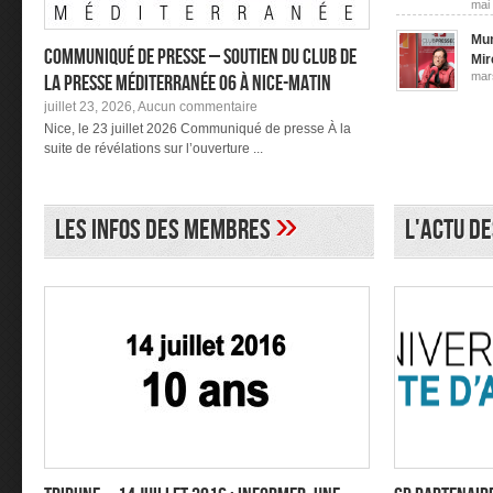
mai
Mun
Communiqué de Presse – Soutien du Club de
Mir
mar
la Presse Méditerranée 06 à Nice-Matin
sur
juillet 23, 2026,
Aucun commentaire
Communiqué
Nice, le 23 juillet 2026 Communiqué de presse À la
de
suite de révélations sur l’ouverture ...
Presse
–
Soutien
du
»
Club
Les infos des membres
L'actu d
de
la
Presse
Méditerranée
06
à Nice-
Matin