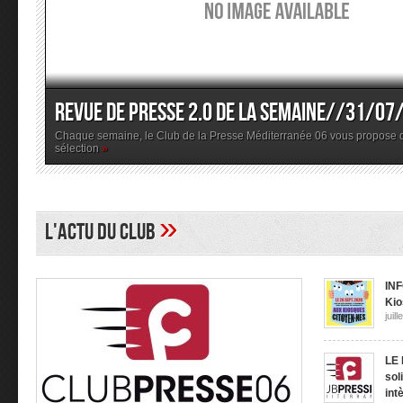
Revue de presse 2.0 de la semaine//31/07
Chaque semaine, le Club de la Presse Méditerranée 06 vous propose d
sélection
»
»
L'Actu du Club
INF
Kio
juil
LE 
sol
int