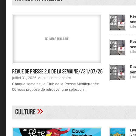
3e Forum
Européen
Allaitement
à
Nice
Rev
le
sem
06
juil
décembre
(9h-
19h)
Rev
sem
juil
Rev
Revue de presse 2.0 de la semaine//31/07/26
sem
juil
sur
juillet 31, 2026,
Aucun commentaire
Revue
Chaque semaine, le Club de la Presse Méditerranée
de
06 vous propose de retrouver une sélection ...
presse
2.0
de
la
»
semaine//31/07/26
CULTURE
Liv
à 1