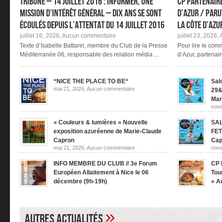
TRIBUNE – 14 juillet 2016 : informer, une
CP Partenaire
mission d’intérêt général – Dix ans se sont
d’Azur / Parut
écoulés depuis l’attentat du 14 juillet 2016
la Côte d’Azu
sur
juillet 16, 2026,
Aucun commentaire
juillet 23, 2026,
TRIBUNE
Texte d’Isabelle Battarel, membre du Club de la Presse
Pour lire le co
–
Méditerranée 06, responsable des relation média ...
d’Azur, partenaire
14
juillet
2016
:
“NICE THE PLACE TO BE“
Salo
informer,
sur
mai 21, 2026,
Aucun commentaire
29&
une
“NICE
mission
Mar
THE
d’intérêt
PLACE
nove
général
TO
–
BE“
« Couleurs & lumières » Nouvelle
SAL
Dix
exposition azuréenne de Marie-Claude
FET
ans
se
Capron
Cap
sont
sur
mai 21, 2026,
Aucun commentaire
nove
écoulés
« Couleurs
&
depuis
INFO MEMBRE DU CLUB // 3e Forum
CP 
lumières »
l’attentat
Nouvelle
Européen Allaitement à Nice le 06
Tou
du
exposition
14
décembre (9h-19h)
« A
azuréenne
juillet
sur
novembre 20, 2025,
Aucun commentaire
de
sept
2016
INFO
Marie-
MEMBRE
Claude
DU
Capron
»
CLUB
Autres actualités
//