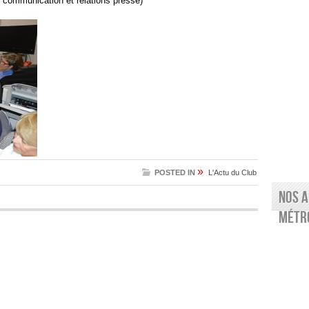
n communication et relations presse)
»
POSTED IN
L'Actu du Club
Nos a
Métro