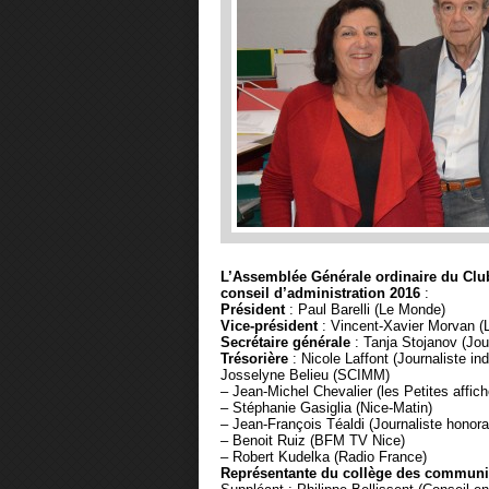
L’Assemblée Générale ordinaire du Club 
conseil d’administration 2016
:
Président
: Paul Barelli (Le Monde)
Vice-président
: Vincent-Xavier Morvan (L
Secrétaire générale
: Tanja Stojanov (Jour
Trésorière
: Nicole Laffont (Journaliste i
Josselyne Belieu (SCIMM)
– Jean-Michel Chevalier (les Petites affic
– Stéphanie Gasiglia (Nice-Matin)
– Jean-François Téaldi (Journaliste honora
– Benoit Ruiz (BFM TV Nice)
– Robert Kudelka (Radio France)
Représentante du collège des communi