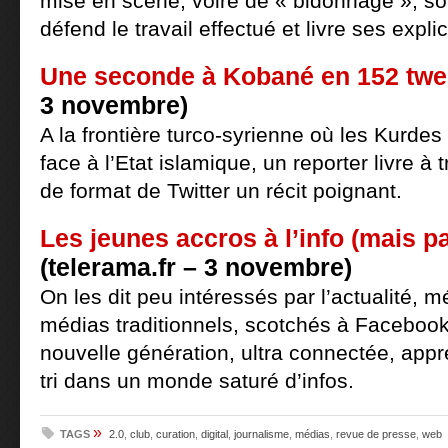
mise en scène, voire de « bidonnage », so
défend le travail effectué et livre ses expli
Une seconde à Kobané en 152 tw
3 novembre)
A la frontière turco-syrienne où les Kurd
face à l’Etat islamique, un reporter livre à 
de format de Twitter un récit poignant.
Les jeunes accros à l’info (mais p
(telerama.fr – 3 novembre)
On les dit peu intéressés par l’actualité, m
médias traditionnels, scotchés à Faceboo
nouvelle génération, ultra connectée, appre
tri dans un monde saturé d’infos.
»
TAGS
2.0
,
club
,
curation
,
digital
,
journalisme
,
médias
,
revue de presse
,
web