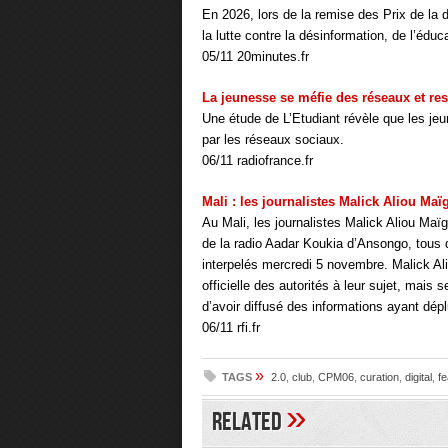
En 2026, lors de la remise des Prix de la 
la lutte contre la désinformation, de l’édu
05/11 20minutes.fr
La jeunesse se méfie des réseaux et res
Une étude de L’Etudiant révèle que les jeu
par les réseaux sociaux.
06/11 radiofrance.fr
Mali : les journalistes Malick Aliou M
Au Mali, les journalistes Malick Aliou Ma
de la radio Aadar Koukia d’Ansongo, tous 
interpelés mercredi 5 novembre. Malick A
officielle des autorités à leur sujet, mais 
d’avoir diffusé des informations ayant dépl
06/11 rfi.fr
»
TAGS
2.0
,
club
,
CPM06
,
curation
,
digital
,
fe
»
Related