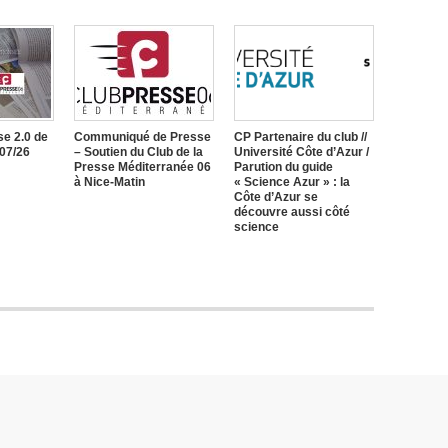
e 2.0 de
Communiqué de Presse
CP Partenaire du club //
/07/26
– Soutien du Club de la
Université Côte d’Azur /
Presse Méditerranée 06
Parution du guide
à Nice-Matin
« Science Azur » : la
Côte d’Azur se
découvre aussi côté
science