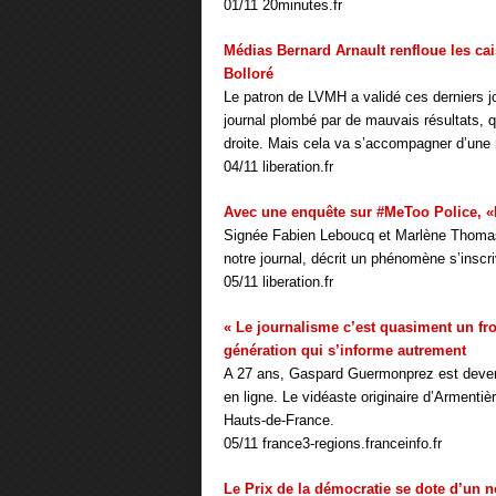
01/11 20minutes.fr
Médias Bernard Arnault renfloue les cai
Bolloré
Le patron de LVMH a validé ces derniers jo
journal plombé par de mauvais résultats, qu
droite. Mais cela va s’accompagner d’une
04/11 liberation.fr
Avec une enquête sur #MeToo Police, «
Signée Fabien Leboucq et Marlène Thomas
notre journal, décrit un phénomène s’insc
05/11 liberation.fr
« Le journalisme c’est quasiment un fr
génération qui s’informe autrement
A 27 ans, Gaspard Guermonprez est devenu 
en ligne. Le vidéaste originaire d’Armenti
Hauts-de-France.
05/11 france3-regions.franceinfo.fr
Le Prix de la démocratie se dote d’un n