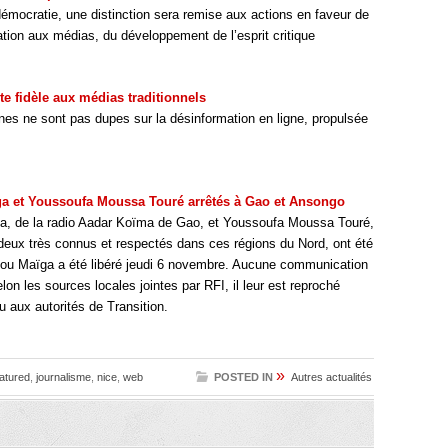
démocratie, une distinction sera remise aux actions en faveur de
cation aux médias, du développement de l’esprit critique
te fidèle aux médias traditionnels
nes ne sont pas dupes sur la désinformation en ligne, propulsée
aïga et Youssoufa Moussa Touré arrêtés à Gao et Ansongo
ïga, de la radio Aadar Koïma de Gao, et Youssoufa Moussa Touré,
deux très connus et respectés dans ces régions du Nord, ont été
liou Maïga a été libéré jeudi 6 novembre. Aucune communication
selon les sources locales jointes par RFI, il leur est reproché
u aux autorités de Transition.
»
atured
,
journalisme
,
nice
,
web
POSTED IN
Autres actualités