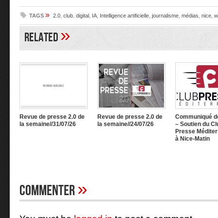
»
TAGS
2.0
,
club
,
digital
,
IA
,
Intelligence artificielle
,
journalisme
,
médias
,
nice
,
w
»
Related
Revue de presse 2.0 de
Revue de presse 2.0 de
Communiqué d
la semaine//31/07/26
la semaine//24/07/26
– Soutien du Cl
Presse Méditer
à Nice-Matin
»
Commenter