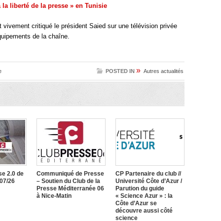
 la liberté de la presse » en Tunisie
it vivement critiqué le président Saied sur une télévision privée
équipements de la chaîne.
»
e
POSTED IN
Autres actualités
e 2.0 de
Communiqué de Presse
CP Partenaire du club //
/07/26
– Soutien du Club de la
Université Côte d’Azur /
Presse Méditerranée 06
Parution du guide
à Nice-Matin
« Science Azur » : la
Côte d’Azur se
découvre aussi côté
science