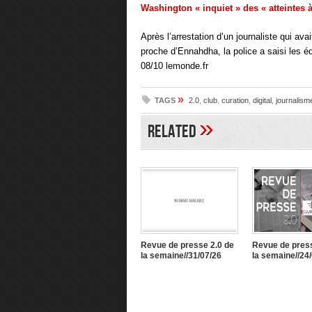
Washington « inquiet » des « atteintes à
Après l’arrestation d’un journaliste qui ava
proche d’Ennahdha, la police a saisi les 
08/10 lemonde.fr
»
TAGS
2.0
,
club
,
curation
,
digital
,
journalism
»
Related
Revue de presse 2.0 de
Revue de press
la semaine//31/07/26
la semaine//24