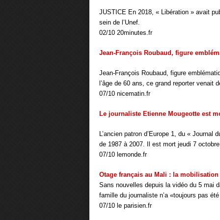
JUSTICE En 2018, « Libération » avait pu
sein de l’Unef.
02/10 20minutes.fr
Jean-François Roubaud, figure emblémat
Jean-François Roubaud, figure emblématiq
l’âge de 60 ans, ce grand reporter venait de
07/10 nicematin.fr
Le journaliste Etienne Mougeotte est m
L’ancien patron d’Europe 1, du « Journal 
de 1987 à 2007. Il est mort jeudi 7 octobre
07/10 lemonde.fr
Otage français au Mali : la mobilisation
Sans nouvelles depuis la vidéo du 5 mai da
famille du journaliste n’a «toujours pas été
07/10 le parisien.fr