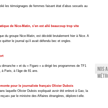
blié les témoignages de femmes faisant état d’abus sexuels au
ique de Nice-Matin, s’en est allé beaucoup trop vite
ue du groupe Nice-Matin, est décédé brutalement hier à Nice. A
 quitter le journal qu’il avait défendu bec et ongles.
ort
du dimanche » et du « Figaro » a dirigé les programmes de TF1
Nos a
, à Paris, à l’âge de 81 ans.
Métro
 monte pour le journaliste français Olivier Dubois
ns laquelle Olivier Dubois expliquait avoir été enlevé à Gao, la
 reçue» par le ministre des Affaires étrangères, déplore-t-elle.