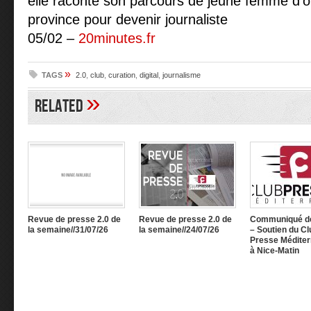
elle raconte son parcours de jeune femme d’
province pour devenir journaliste
05/02 –
20minutes.fr
»
TAGS
2.0
,
club
,
curation
,
digital
,
journalisme
»
Related
Revue de presse 2.0 de
Revue de presse 2.0 de
Communiqué d
la semaine//31/07/26
la semaine//24/07/26
– Soutien du Cl
Presse Méditer
à Nice-Matin