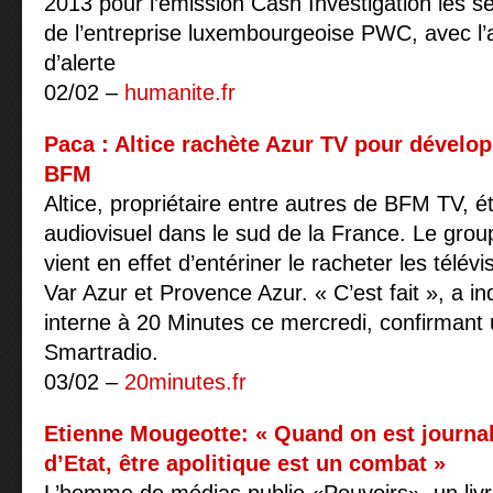
2013 pour l’émission Cash Investigation les se
de l’entreprise luxembourgeoise PWC, avec l’
d’alerte
02/02 –
humanite.fr
Paca : Altice rachète Azur TV pour dévelop
BFM
Altice, propriétaire entre autres de BFM TV, 
audiovisuel dans le sud de la France. Le grou
vient en effet d’entériner le racheter les télév
Var Azur et Provence Azur. « C’est fait », a i
interne à 20 Minutes ce mercredi, confirmant 
Smartradio.
03/02 –
20minutes.fr
Etienne Mougeotte: « Quand on est journa
d’Etat, être apolitique est un combat »