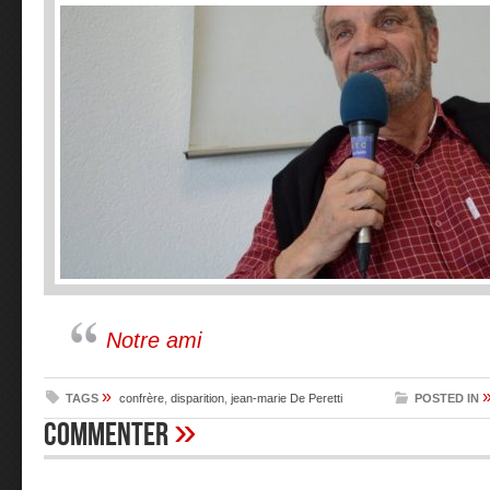
Notre ami
»
TAGS
confrère
,
disparition
,
jean-marie De Peretti
POSTED IN
»
Commenter