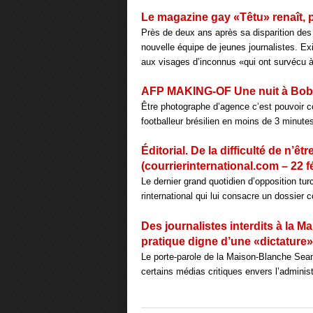
Le magazine gay «Têtu» renaît, pl
Près de deux ans après sa disparition des 
nouvelle équipe de jeunes journalistes. E
aux visages d’inconnus «qui ont survécu à
AFP MAKING-OF Une nuit à Bobi
Être photographe d’agence c’est pouvoir couv
footballeur brésilien en moins de 3 minute
Éditorial. De la difficulté de n’
(courrierinternational.com – 22 fé
Le dernier grand quotidien d’opposition tur
rinternational qui lui consacre un dossier 
Des journalistes interdits à la M
pratique digne d’une «dictature» (
Le porte-parole de la Maison-Blanche Sean 
certains médias critiques envers l’adminis