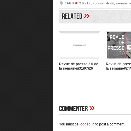
»
TAGS
2.0
,
club
,
curation
,
digital
,
journalism
»
Related
Revue de presse 2.0 de
Revue de press
la semaine//31/07/26
la semaine//24
»
Commenter
You must be
logged in
to post a comment.