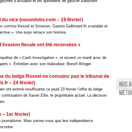
gazines d’actualité et les quotidiens de gauche subissent
t du vice (nouvelobs.com – 19 février)
es comme Kessel et Simenon, Gaston Gallimard fit scandale et
ctive ». Une expo retrace son histoire.
’évasion fiscale ont été recensées »
quêtes de « Cash Investigation », et revient ce mardi avec de
ers ». Entretien avec son réalisateur, Benoît Bringer.
ise du belge Rossel ne convainc pas le tribunal de
fr – 24 février)
Nos a
 ont estimé insuffisante ce jeudi 23 février l’offre du belge
Métro
continuation de Xavier Ellie, le propriétaire actuel. La décision
ars.
e – 1er février)
re journalisme. Mais saviez-vous que leur indépendance
encontre.