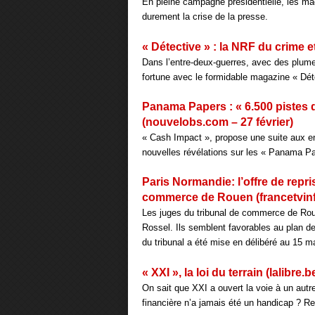
En pleine campagne présidentielle, les ma
durement la crise de la presse.
« Détective » : la NRF du crime e
Dans l’entre-deux-guerres, avec des plum
fortune avec le formidable magazine « Déte
Panama Papers : « 6.500 pistes d
(nouvelobs.com – 27 février)
« Cash Impact », propose une suite aux en
nouvelles révélations sur les « Panama Pap
Paris Normandie: l’offre de repr
commerce de Rouen (francetvinfo.
Les juges du tribunal de commerce de Rouen
Rossel. Ils semblent favorables au plan de 
du tribunal a été mise en délibéré au 15 m
« XXI », la loi du terrain (lalibre.b
On sait que XXI a ouvert la voie à un aut
financière n’a jamais été un handicap ? R