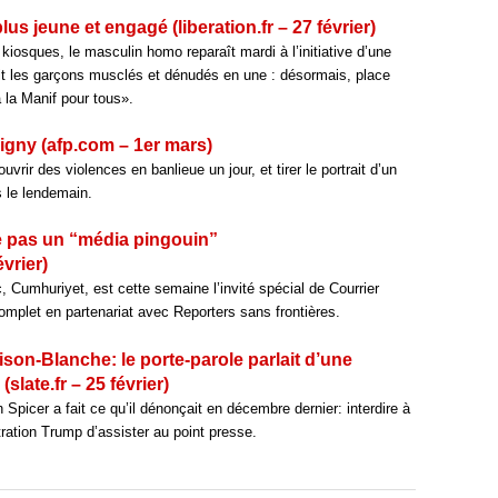
us jeune et engagé (liberation.fr – 27 février)
kiosques, le masculin homo reparaît mardi à l’initiative d’une
xit les garçons musclés et dénudés en une : désormais, place
 la Manif pour tous».
gny (afp.com – 1er mars)
rir des violences en banlieue un jour, et tirer le portrait d’un
s le lendemain.
être pas un “média pingouin”
vrier)
c, Cumhuriyet, est cette semaine l’invité spécial de Courrier
complet en partenariat avec Reporters sans frontières.
aison-Blanche: le porte-parole parlait d’une
slate.fr – 25 février)
Spicer a fait ce qu’il dénonçait en décembre dernier: interdire à
tration Trump d’assister au point presse.