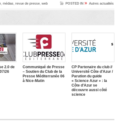
»
e
,
médias
,
revue de presse
,
web
POSTED IN
Autres actualités
e 2.0 de
Communiqué de Presse
CP Partenaire du club //
/07/26
– Soutien du Club de la
Université Côte d’Azur /
Presse Méditerranée 06
Parution du guide
à Nice-Matin
« Science Azur » : la
Côte d’Azur se
découvre aussi côté
science