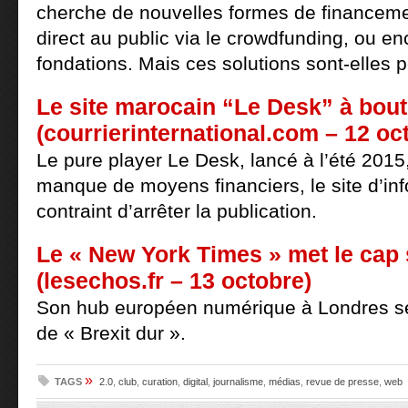
cherche de nouvelles formes de financem
direct au public via le crowdfunding, ou en
fondations. Mais ces solutions sont-elles 
Le site marocain “Le Desk” à bout
(courrierinternational.com – 12 oc
Le pure player Le Desk, lancé à l’été 2015,
manque de moyens financiers, le site d’inf
contraint d’arrêter la publication.
Le « New York Times » met le cap 
(lesechos.fr – 13 octobre)
Son hub européen numérique à Londres s
de « Brexit dur ».
»
TAGS
2.0
,
club
,
curation
,
digital
,
journalisme
,
médias
,
revue de presse
,
web