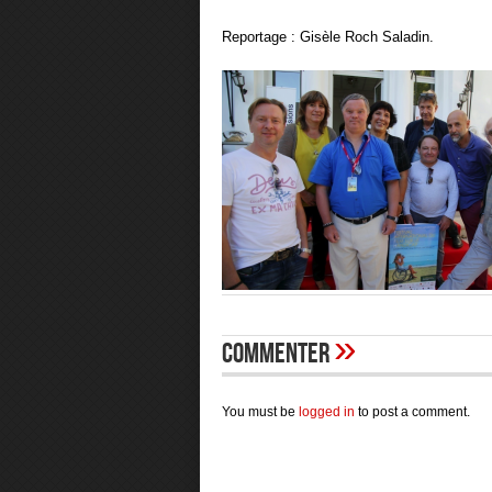
Reportage : Gisèle Roch Saladin.
»
Commenter
You must be
logged in
to post a comment.