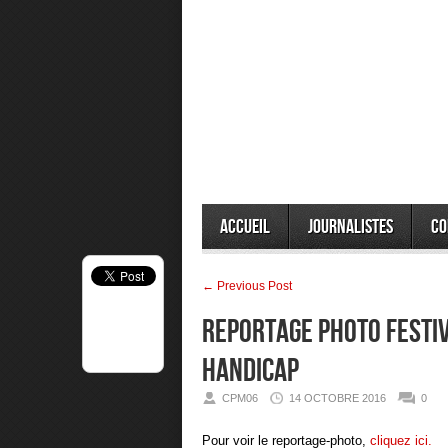
Accueil
Journalistes
Co
← Previous Post
Reportage photo Festiv
Handicap
CPM06
14 OCTOBRE 2016
0
Pour voir le reportage-photo,
cliquez ici.