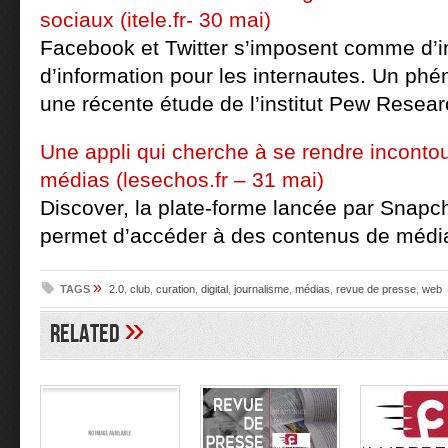
sociaux (itele.fr- 30 mai)
Facebook et Twitter s’imposent comme d’
d’information pour les internautes. Un ph
une récente étude de l’institut Pew Resear
Une appli qui cherche à se rendre inconto
médias (lesechos.fr – 31 mai)
Discover, la plate-forme lancée par Snapc
permet d’accéder à des contenus de média
»
TAGS
2.0
,
club
,
curation
,
digital
,
journalisme
,
médias
,
revue de presse
,
web
»
Related