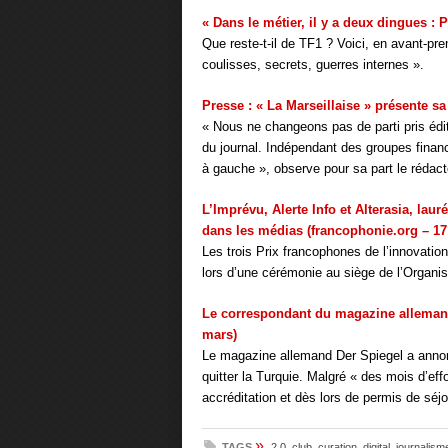
« Dans le métier, il y a deux dingues :
Que reste-t-il de TF1 ? Voici, en avant-pr
coulisses, secrets, guerres internes ».
Presse : « La Marseillaise » présente sa
« Nous ne changeons pas de parti pris édit
du journal. Indépendant des groupes financ
à gauche », observe pour sa part le rédac
L’Imprévu, Alerte Info et Alterasia, lau
dans les médias (francophonie.org – 17
Les trois Prix francophones de l’innovati
lors d’une cérémonie au siège de l’Organis
Le correspondant du magazine allemand 
mars)
Le magazine allemand Der Spiegel a annonc
quitter la Turquie. Malgré « des mois d’eff
accréditation et dès lors de permis de séj
»
TAGS
2.0
,
club
,
curation
,
digital
,
journalism