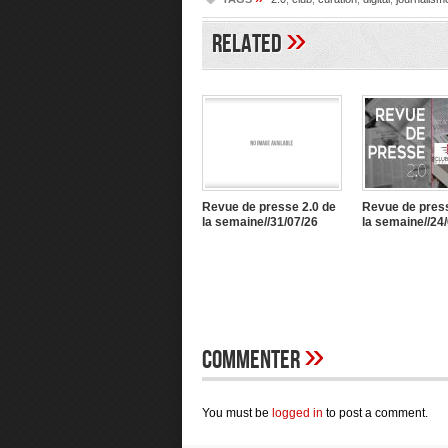
»
Related
Revue de presse 2.0 de
Revue de press
la semaine//31/07/26
la semaine//24
»
Commenter
You must be
logged in
to post a comment.