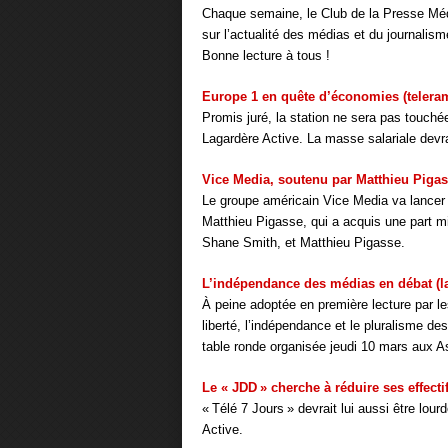
Chaque semaine, le Club de la Presse Médi
sur l’actualité des médias et du journalism
Bonne lecture à tous !
Europe 1 en quête d’économies (teleram
Promis juré, la station ne sera pas touché
Lagardère Active. La masse salariale devr
Vice Media, soutenu par Matthieu Pigass
Le groupe américain Vice Media va lancer 
Matthieu Pigasse, qui a acquis une part m
Shane Smith, et Matthieu Pigasse.
L’indépendance des médias en débat (l
À peine adoptée en première lecture par les
liberté, l’indépendance et le pluralisme de
table ronde organisée jeudi 10 mars aux A
Le « JDD » cherche à réduire ses effecti
« Télé 7 Jours » devrait lui aussi être lo
Active.