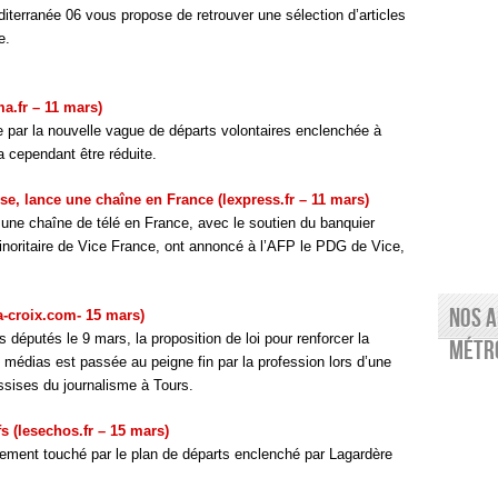
terranée 06 vous propose de retrouver une sélection d’articles
e.
a.fr – 11 mars)
e par la nouvelle vague de départs volontaires enclenchée à
a cependant être réduite.
e, lance une chaîne en France (lexpress.fr – 11 mars)
une chaîne de télé en France, avec le soutien du banquier
inoritaire de Vice France, ont annoncé à l’AFP le PDG de Vice,
Nos a
a-croix.com- 15 mars)
 députés le 9 mars, la proposition de loi pour renforcer la
Métro
s médias est passée au peigne fin par la profession lors d’une
ssises du journalisme à Tours.
fs (lesechos.fr – 15 mars)
urdement touché par le plan de départs enclenché par Lagardère