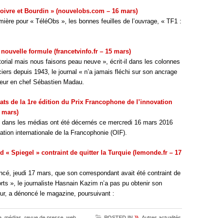
 Poivre et Bourdin » (nouvelobs.com – 16 mars)
emière pour « TéléObs », les bonnes feuilles de l’ouvrage, « TF1 :
 nouvelle formule (francetvinfo.fr – 15 mars)
orial mais nous faisons peau neuve », écrit-il dans les colonnes
iers depuis 1943, le journal « n’a jamais fléchi sur son ancrage
teur en chef Sébastien Madau.
réats de la 1re édition du Prix Francophone de l’innovation
 mars)
on dans les médias ont été décernés ce mercredi 16 mars 2016
ation internationale de la Francophonie (OIF).
« Spiegel » contraint de quitter la Turquie (lemonde.fr – 17
é, jeudi 17 mars, que son correspondant avait été contraint de
orts », le journaliste Hasnain Kazim n’a pas pu obtenir son
our, a dénoncé le magazine, poursuivant :
»
e
,
médias
,
revue de presse
,
web
POSTED IN
Autres actualités