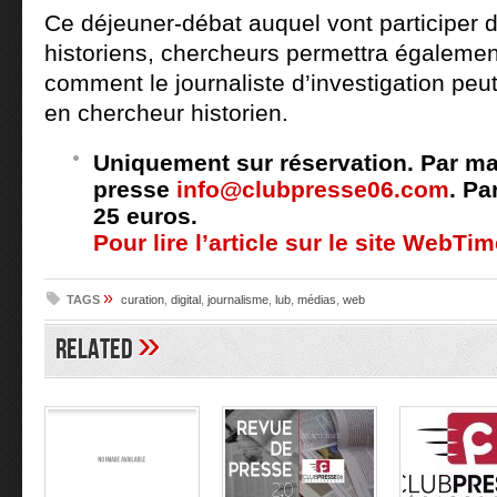
Ce déjeuner-débat auquel vont participer d
historiens, chercheurs permettra égalemen
comment le journaliste d’investigation pe
en chercheur historien.
Uniquement sur réservation. Par mai
presse
info@clubpresse06.com
. Pa
25 euros.
Pour lire l’article sur le site WebTi
»
TAGS
curation
,
digital
,
journalisme
,
lub
,
médias
,
web
»
Related