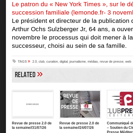
Le patron du « New York Times », sur le dé
succession familiale (lemonde.fr- 3 novem
Le président et directeur de la publicatio
Arthur Ochs Sulzberger Jr, 64 ans, a ouvert
novembre le processus qui doit mener à la
successeur, choisi au sein de sa famille.
»
TAGS
2.0
,
club
,
curation
,
digital
,
journalisme
,
médias
,
revue de presse
,
web
»
Related
Revue de presse 2.0 de
Revue de presse 2.0 de
Communiqué d
la semaine//31/07/26
la semaine//24/07/26
– Soutien du Cl
Presse Méditer