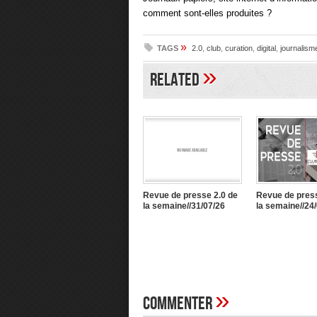
comment sont-elles produites ?
»
TAGS
2.0
,
club
,
curation
,
digital
,
journalism
»
Related
Revue de presse 2.0 de
Revue de press
la semaine//31/07/26
la semaine//24
»
Commenter