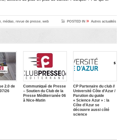
»
e
,
médias
,
revue de presse
,
web
POSTED IN
Autres actualités
e 2.0 de
Communiqué de Presse
CP Partenaire du club //
/07/26
– Soutien du Club de la
Université Côte d’Azur /
Presse Méditerranée 06
Parution du guide
à Nice-Matin
« Science Azur » : la
Côte d’Azur se
découvre aussi côté
science