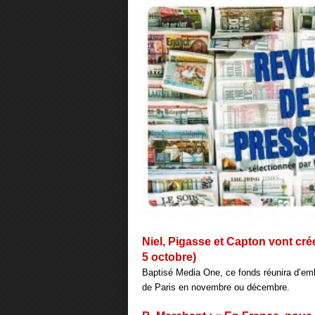
Niel, Pigasse et Capton vont cré
5 octobre)
Baptisé Media One, ce fonds réunira d’embl
de Paris en novembre ou décembre.