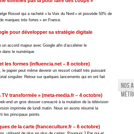
 ne sommes pas là pour faire des coups »
Belge Rossel qui a racheté « la Voix du Nord » et possède 50% de
 de marques très fortes » en France.
gle pour développer sa stratégie digitale
 un accord majeur avec Google afin d’accélérer le
e dans le numérique.
et les formes (influencia.net – 8 octobre)
e, le papier peut même devenir un ressort créatif très puissant
torial singulier. Retour sur quelques lancements qui en ont fait
Nos a
Métro
 TV transformée » (meta-media.fr – 4 octobre)
ek-end un gros dossier consacré à la mutation de la télévision
version imprimée de lundi matin. Nous en avons résumé la
ti les principaux points.
s de la carte (franceculture.fr – 6 octobre)
ons, utilisent de plus en plus de cartes. Pourquoi ? Par qui et