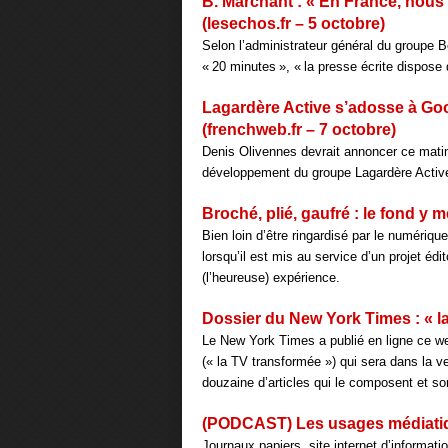
B. Marchant : « En France, nous
(lesechos.fr – 5 octobre)
Selon l’administrateur général du groupe 
« 20 minutes », « la presse écrite dispose
Lagardère Active s’adosse à Goo
(frenchweb.fr – 7 octobre)
Denis Olivennes devrait annoncer ce matin
développement du groupe Lagardère Activ
Broché, plié, gaufré : le fond y m
Bien loin d’être ringardisé par le numériqu
lorsqu’il est mis au service d’un projet édi
(l’heureuse) expérience.
Dossier du New York Times : « la
Le New York Times a publié en ligne ce we
(« la TV transformée ») qui sera dans la 
douzaine d’articles qui le composent et sor
(PODCAST) Les usages médiatique
Journaux papiers, site internet d’informati