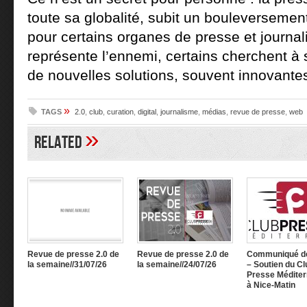
toute sa globalité, subit un bouleversemen
pour certains organes de presse et journalis
représente l’ennemi, certains cherchent à s
de nouvelles solutions, souvent innovantes
»
TAGS
2.0
,
club
,
curation
,
digital
,
journalisme
,
médias
,
revue de presse
,
web
»
Related
Revue de presse 2.0 de
Revue de presse 2.0 de
Communiqué d
la semaine//31/07/26
la semaine//24/07/26
– Soutien du Cl
Presse Méditer
à Nice-Matin