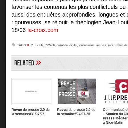
favoriser les contenus les plus conflictuels ou 
aussi des enquêtes approfondies, longues et 
rigoureuses, se réjouit le théologien Jean-Loui
18/06
la-croix.com
»
TAGS
2.0
,
club
,
CPM06
,
curation
,
digital
,
journalisme
,
médias
,
nice
,
revue de
»
Related
Revue de presse 2.0 de
Revue de presse 2.0 de
Communiqué d
la semaine//31/07/26
la semaine//24/07/26
– Soutien du Cl
Presse Méditer
à Nice-Matin