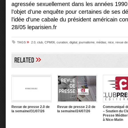
agressée sexuellement dans les années 1990. 
l’objet d’une enquête pour certaines de ses dé
l’idée d’une cabale du président américain co
28/05 leparisien.fr
»
TAGS
2.0
,
club
,
CPM06
,
curation
,
digital
,
journalisme
,
médias
,
nice
,
revue de
»
Related
Revue de presse 2.0 de
Revue de presse 2.0 de
Communiqué d
la semaine//31/07/26
la semaine//24/07/26
– Soutien du Cl
Presse Méditer
à Nice-Matin