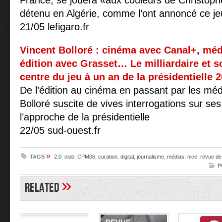
France, se jouera «aux couleurs de Christophe
détenu en Algérie, comme l’ont annoncé ce je
21/05 lefigaro.fr
Vincent Bolloré : cinéma avec Canal+, mé
édition avec Grasset… Le milliardaire et 
centre du jeu à un an de la présidentielle 
De l’édition au cinéma en passant par les méd
Bolloré suscite de vives interrogations sur ses 
l’approche de la présidentielle
22/05 sud-ouest.fr
»
TAGS
2.0
,
club
,
CPM06
,
curation
,
digital
,
journalisme
,
médias
,
nice
,
revue de
P
»
Related