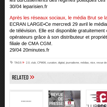
les durcissements des régimes politiques ces
30/04 leparisien.fr
Après les réseaux sociaux, le média Brut se l
ECRAN LARGE•Ce mercredi 29 avril le média 
de télévision. Elle est disponible gratuitement
opérateurs grâce à son distributeur et propri
filiale de CMA CGM.
29/04 20minutes.fr
»
TAGS
2.0
,
club
,
CPM06
,
curation
,
digital
,
journalisme
,
médias
,
nice
,
revue de
»
Related