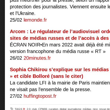
plus meurtrier pour la presse, selon un rappo
protection des journalistes. Viennent ensuite 
et l’Ukraine.
25/02
lemonde.fr
Arcom : Le régulateur de l’audiovisuel or
sites de médias russes et de l’accès à des 
ÉCRAN NOIR•En mars 2022 avait déjà été mis f
version francophone du média russe « RT »
26/02
20minutes.fr
Sophia Chikirou s’explique sur les médias 
» et cible Bolloré (sans le citer)
La candidate LFI à la mairie de Paris maintien
ne visait pas l’ensemble de la presse.
27/02
huffingtopost.fr
»
TAGS
2.0
,
club
,
CPM06
,
curation
,
digital
,
journalisme
,
médias
,
nice
,
revue de