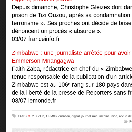
Depuis dimanche, Christophe Gleizes dort dan
prison de Tizi Ouzou, après sa condamnation 
terrorisme ». Ses proches ont décidé de briser 
dénoncent un procès « absurde ».
03/07 franceinfo.fr
Zimbabwe : une journaliste arrêtée pour avoir 
Emmerson Mnangagwa
Faith Zaba, rédactrice en chef du « Zimbabwe
tenue responsable de la publication d’un articl
Zimbabwe est au 106ᵉ rang sur 180 pays dan
de la liberté de la presse de Reporters sans fr
03/07 lemonde.fr
»
TAGS
2.0
,
club
,
CPM06
,
curation
,
digital
,
journalisme
,
médias
,
nice
,
revue de
P