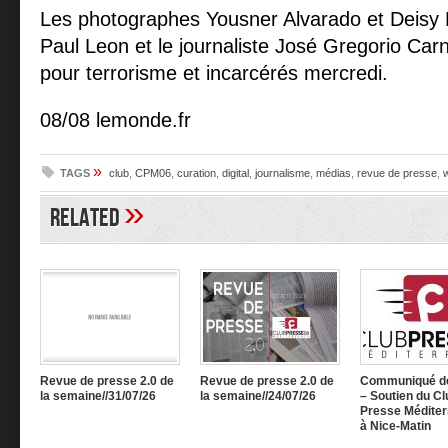
Les photographes Yousner Alvarado et Deisy
Paul Leon et le journaliste José Gregorio Carn
pour terrorisme et incarcérés mercredi.
08/08 lemonde.fr
»
TAGS
club
,
CPM06
,
curation
,
digital
,
journalisme
,
médias
,
revue de presse
,
»
Related
Revue de presse 2.0 de
Revue de presse 2.0 de
Communiqué d
la semaine//31/07/26
la semaine//24/07/26
– Soutien du Cl
Presse Méditer
à Nice-Matin