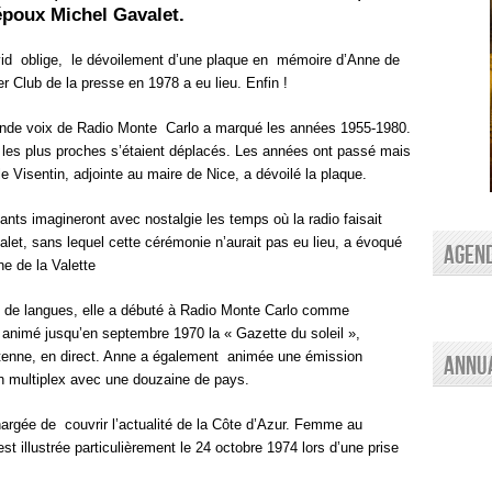
époux Michel Gavalet.
id oblige, le dévoilement d’une plaque en mémoire d’Anne de
er Club de la presse en 1978 a eu lieu. Enfin !
rande voix de Radio Monte Carlo a marqué les années 1955-1980.
es plus proches s’étaient déplacés. Les années ont passé mais
le Visentin, adjointe au maire de Nice, a dévoilé la plaque.
ants imagineront avec nostalgie les temps où la radio faisait
let, sans lequel cette cérémonie n’aurait pas eu lieu, a évoqué
AGEN
ne de la Valette
e de langues, elle a débuté à Radio Monte Carlo comme
 animé jusqu’en septembre 1970 la « Gazette du soleil »,
tenne, en direct. Anne a également animée une émission
Annu
n multiplex avec une douzaine de pays.
chargée de couvrir l’actualité de la Côte d’Azur. Femme au
st illustrée particulièrement le 24 octobre 1974 lors d’une prise