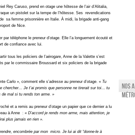
iel Rey Caruso, prend en otage une hôtesse de l’air d’Alitalia,
braque un pistolet sur la tempe de l’hôtesse. Ses revendications
 de sa femme prisonnière en Italie. À midi, la brigade anti-gang
roport de Nice.
r par téléphone le preneur d’otage. Elle l’a longuement écouté et
ort de confiance avec lui.
rtir tous les policiers de l’aérogare, Anne de la Valette s’est
s par le commissaire Broussard et six policiers de la brigade
onte Carlo », comment elle s’adresse au preneur d’otage. «
Tu
Nos a
 te chercher… Je t’ai promis que personne ne tirerait sur toi… tu
Métro
 de mal si tu rends
ton arme.
»
oché et a remis au preneur d’otage un papier que ce dernier a lu
veau à Anne : «
D’accord je rends mon arme, mais attention, je
irai plus jamais en rien ».
e prendre, encombrée par mon micro. Je lui ai dit “donne-le à