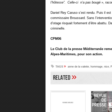
l’hô
tesse
”. Celle-ci n’a pas bougé
», racon
Daniel Rey Caruso s’est rendu. Puis il est
commissaire Broussard. Sans l’intervention
d’otage risquait fortement d’être abattu.
criminelle.
CPM06
Le Club de la presse Méditerranée reme
Alpes-Maritimes, pour son action.
»
TAGS
anne de la valette
,
hommage
,
nice
,
P
»
Related