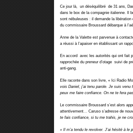
Ce jour là, un déséquilibré de 31 ans, Dan
dans le box de la compagnie italienne. Il 
sont nébuleuses : il demande la libération
du commissaire Broussard débarque à l’aé
Anne de la Valette est parvenue à contacte
a réussi à l’apaiser en établissant un rapp
En accord avec les autorités qui ont fait pa
rapprochée du preneur d’otage suivi de prè
anti-gang.
Elle raconte dans son livre, « Ici Radio M
vois Daniel, j’ai tenu parole. Je suis venu
peux me faire confiance. On ne te fera pas
Le commissaire Broussard s’est alors appr
attentivement… Caruso s’adresse de nou
te fais confiance, si tu me trahis, je ne cro
«
Il m
’a tendu le revolver. J’ai hésité à l