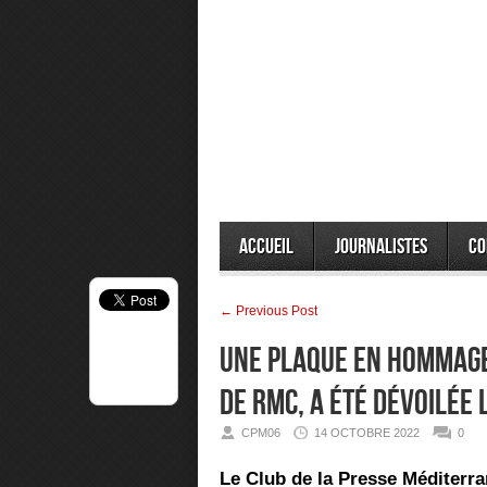
Accueil
Journalistes
Co
← Previous Post
Une plaque en hommage 
de RMC, a été dévoilée 
CPM06
14 OCTOBRE 2022
0
Le Club de la Presse Méditerran