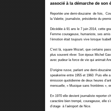
associé à la démarche de son 
Reportée une demi-douzaine de fois, Cov
la Valette, journaliste, présidente du premi
Décédée à 91 ans le 7 juin 2014, cette g
Femme courageuse, humaniste, ses amis l
l’émotion était toujours vive lorsque Isabel
C’est là, square Mozart, que certains pass
plus souvent rêver. Son époux Michel Gava
avec pudeur la force de vie qui animait An
D’origine russe, parlant une demi-douzain
speakerine entre 1955 et 1960. Puis elle a
émission quotidienne de deux heures d’an
mensuelle, « Musique sans frontières », e
En 1970 elle devient journaliste reporter 
caractère bien trempé, courageuse, elle s’e
d’otage à l’aéroport de Nice.