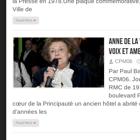
la Presse en 1978.Une plaque commémorative, 
Ville de
»
Read More
ANNE DE LA
VOIX ET AM
CPM06
Par Paul Ba
CPM06. Jour
RMC de 197
boulevard P
cœur de la Principauté un ancien hôtel a abrité
d’années les
»
Read More