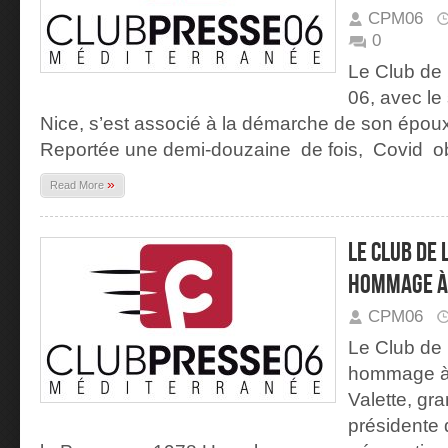
CPM06
0
Le Club de 
06, avec le 
Nice, s’est associé à la démarche de son épou
Reportée une demi-douzaine de fois, Covid ob
»
Read More
Le Club de 
hommage à 
CPM06
Le Club de 
hommage à 
Valette, gr
présidente 