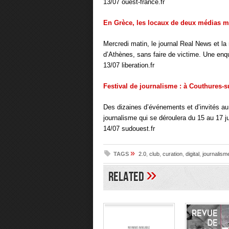
13/07 ouest-france.fr
En Grèce, les locaux de deux médias m
Mercredi matin, le journal Real News et la
d’Athènes, sans faire de victime. Une enquê
13/07 liberation.fr
Festival de journalisme : à Couthures-s
Des dizaines d’événements et d’invités au
journalisme qui se déroulera du 15 au 17 ju
14/07 sudouest.fr
»
TAGS
2.0
,
club
,
curation
,
digital
,
journalism
»
Related