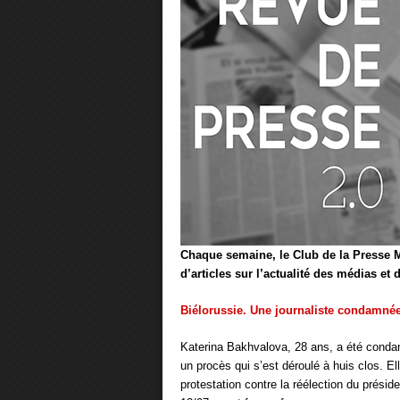
Chaque semaine, le Club de la Presse M
d’articles sur l’actualité des médias et
Biélorussie. Une journaliste condamnée 
Katerina Bakhvalova, 28 ans, a été condam
un procès qui s’est déroulé à huis clos. E
protestation contre la réélection du prési