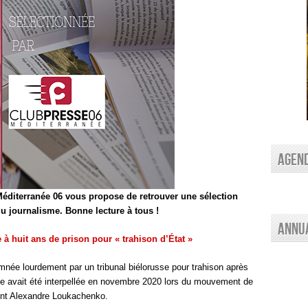
AGEN
éditerranée 06 vous propose de retrouver une sélection
 du journalisme. Bonne lecture à tous !
Annu
à huit ans de prison pour « trahison d’État »
née lourdement par un tribunal biélorusse pour trahison après
lle avait été interpellée en novembre 2020 lors du mouvement de
dent Alexandre Loukachenko.