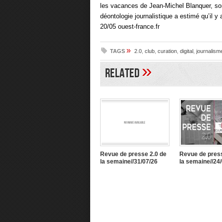
les vacances de Jean-Michel Blanquer, son 
déontologie journalistique a estimé qu’il y a
20/05 ouest-france.fr
»
TAGS
2.0
,
club
,
curation
,
digital
,
journalism
»
Related
Revue de presse 2.0 de
Revue de press
la semaine//31/07/26
la semaine//24