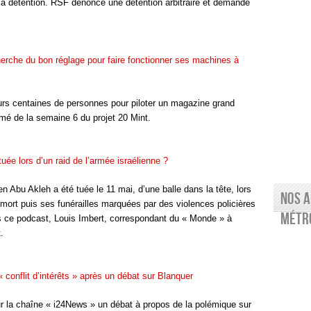
a détention. RSF dénonce une détention arbitraire et demande
cherche du bon réglage pour faire fonctionner ses machines à
urs centaines de personnes pour piloter un magazine grand
umé de la semaine 6 du projet 20 Mint.
tuée lors d’un raid de l’armée israélienne ?
 Abu Akleh a été tuée le 11 mai, d’une balle dans la tête, lors
Nos a
 mort puis ses funérailles marquées par des violences policières
Métro
s ce podcast, Louis Imbert, correspondant du « Monde » à
.
 conflit d’intérêts » après un débat sur Blanquer
r la chaîne « i24News » un débat à propos de la polémique sur