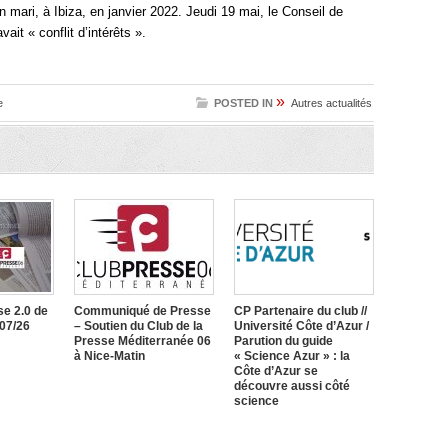
mari, à Ibiza, en janvier 2022. Jeudi 19 mai, le Conseil de
vait « conflit d’intérêts ».
»
e
POSTED IN
Autres actualités
e 2.0 de
Communiqué de Presse
CP Partenaire du club //
/07/26
– Soutien du Club de la
Université Côte d’Azur /
Presse Méditerranée 06
Parution du guide
à Nice-Matin
« Science Azur » : la
Côte d’Azur se
découvre aussi côté
science