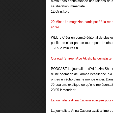
n’avait pas connaissance des raisons de s
sa libération immédiate.
12/05 rsf.org
20 Mint : Le magazine participatif à la re
écrire
WEB 3 Créer un comité éditorial de plusie
public, ce n’est pas de tout repos. Le rés
13/05 20minutes.fr
Qui était Shireen Abu Akleh, la journaliste 
PODCAST La journaliste d’Al-Jazira Shireen
d’une opération de l’armée israélienne. Sa
ont eu un écho dans le monde entier. Dan
Jérusalem, explique ce qu’elle représentait
20/05 lemonde.fr
La journaliste Anna Cabana épinglée pour «
La journaliste Anna Cabana avait animé su