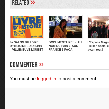
»
Related
8e SALON DU LIVRE
DOCUMENTAIRE : « AU
L’Espace Magn
D’HISTOIRE – 21>23/10
NOM DU PAIN », SUR
: le lien social 
– VILLENEUVE LOUBET
FRANCE 3 PACA
avant tout !
»
Commenter
You must be
logged in
to post a comment.