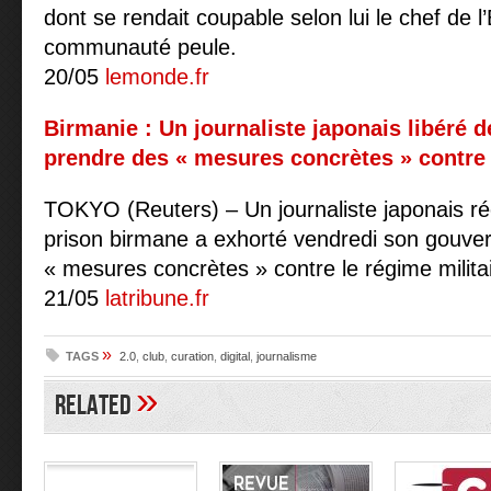
dont se rendait coupable selon lui le chef de l’
communauté peule.
20/05
lemonde.fr
Birmanie : Un journaliste japonais libéré
prendre des « mesures concrètes » contre 
TOKYO (Reuters) – Un journaliste japonais r
prison birmane a exhorté vendredi son gouve
« mesures concrètes » contre le régime milita
21/05
latribune.fr
»
TAGS
2.0
,
club
,
curation
,
digital
,
journalisme
»
Related