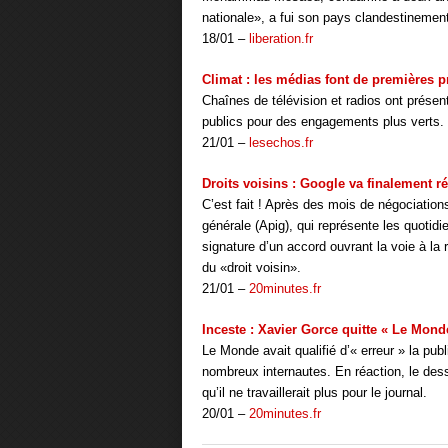
nationale», a fui son pays clandestinement
18/01 –
liberation.fr
Climat : les médias font de premières p
Chaînes de télévision et radios ont présen
publics pour des engagements plus verts. N
21/01 –
lesechos.fr
Droits voisins : Google va finalement r
C’est fait ! Après des mois de négociation
générale (Apig), qui représente les quotidi
signature d’un accord ouvrant la voie à la
du «droit voisin».
21/01 –
20minutes.fr
Inceste : Xavier Gorce quitte « Le Mond
Le Monde avait qualifié d’« erreur » la pub
nombreux internautes. En réaction, le des
qu’il ne travaillerait plus pour le journal.
20/01 –
20minutes.fr