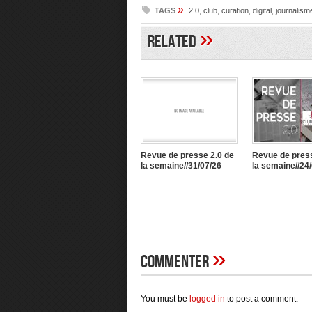
»
TAGS
2.0
,
club
,
curation
,
digital
,
journalism
»
Related
Revue de presse 2.0 de
Revue de press
la semaine//31/07/26
la semaine//24
»
Commenter
You must be
logged in
to post a comment.