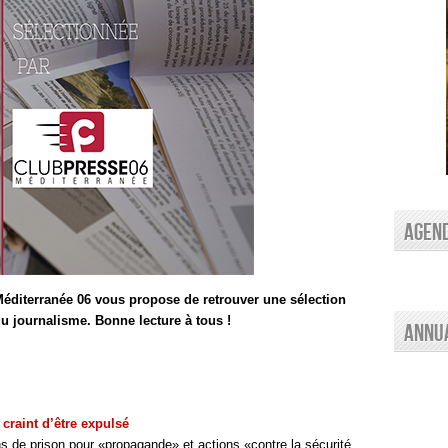
AGEN
éditerranée 06 vous propose de retrouver une sélection
 du journalisme. Bonne lecture à tous !
Annu
 craint d’être expulsé
 prison pour «propagande» et actions «contre la sécurité