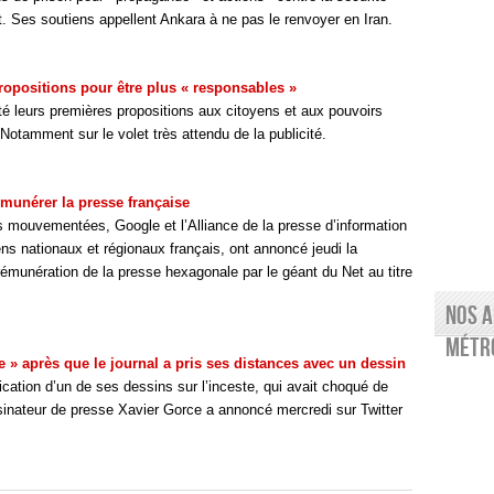
. Ses soutiens appellent Ankara à ne pas le renvoyer en Iran.
ropositions pour être plus « responsables »
té leurs premières propositions aux citoyens et aux pouvoirs
otamment sur le volet très attendu de la publicité.
émunérer la presse française
s mouvementées, Google et l’Alliance de la presse d’information
ens nationaux et régionaux français, ont annoncé jeudi la
 rémunération de la presse hexagonale par le géant du Net au titre
Nos a
Métro
e » après que le journal a pris ses distances avec un dessin
lication d’un de ses dessins sur l’inceste, qui avait choqué de
sinateur de presse Xavier Gorce a annoncé mercredi sur Twitter