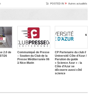
»
e
POSTED IN
Autres actualités
e 2.0 de
Communiqué de Presse
CP Partenaire du club //
/07/26
– Soutien du Club de la
Université Côte d’Azur /
Presse Méditerranée 06
Parution du guide
à Nice-Matin
« Science Azur » : la
Côte d’Azur se
découvre aussi côté
science