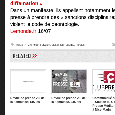
diffamation »
Dans un manifeste, ils appellent notamment le
presse à prendre des « sanctions disciplinaire
violent le code de déontologie.
Lemonde.fr
16/07
»
TAGS
2.0
,
club
,
curation
,
digital
,
journalisme
,
médias
»
Related
Revue de presse 2.0 de
Revue de presse 2.0 de
Communiqué d
la semaine//31/07/26
la semaine//24/07/26
– Soutien du Cl
Presse Méditer
à Nice-Matin