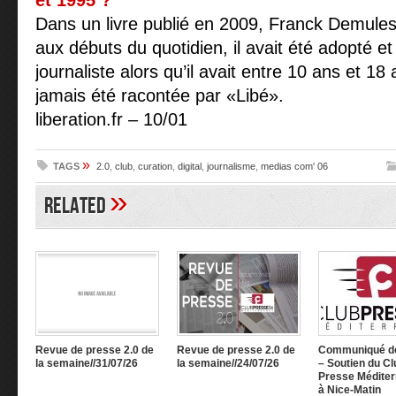
et 1995 ?
Dans un livre publié en 2009, Franck Demule
aux débuts du quotidien, il avait été adopté e
journaliste alors qu’il avait entre 10 ans et 18 
jamais été racontée par «Libé».
liberation.fr – 10/01
»
TAGS
2.0
,
club
,
curation
,
digital
,
journalisme
,
medias com' 06
»
Related
Revue de presse 2.0 de
Revue de presse 2.0 de
Communiqué d
la semaine//31/07/26
la semaine//24/07/26
– Soutien du Cl
Presse Méditer
à Nice-Matin