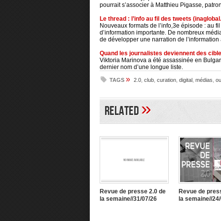
pourrait s’associer à Matthieu Pigasse, patr
Le thread : l’info au fil des tweets (inaglobal
Nouveaux formats de l’info,3e épisode : au fi
d’information importante. De nombreux médias
de développer une narration de l’information 
Quand les journalistes deviennent des cible
Viktoria Marinova a été assassinée en Bulgar
dernier nom d’une longue liste.
»
TAGS
2.0
,
club
,
curation
,
digital
,
médias
,
ou
»
Related
Revue de presse 2.0 de
Revue de press
la semaine//31/07/26
la semaine//24