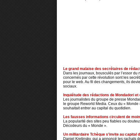
Le grand malaise des secrétaires de rédact
Dans les journaux, bousculés par l’essor du 
concernés par cette révolution sont les secréta
pour le web. Au fil des changements, ils devi
sociaux.
Inquiétude des rédactions de Mondadori et 
Les journalistes du groupe de presse Mondado
le groupe Reworld Media. Ceux du « Monde » o
souhaitait entrer au capital du quotidien.
Les fausses informations circulent de moi
La popularité des sites peu fiables ou doute
Décodeurs du « Monde ».
Un milliardaire Tchèque s’invite au capital 
Daniel Kretinsky, qui a annoncé les rachats 