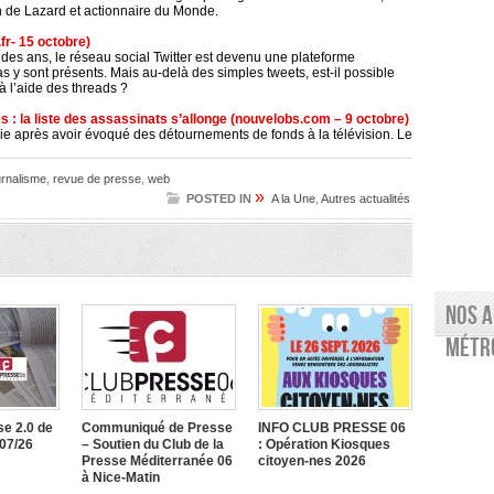
on de Lazard et actionnaire du Monde.
.fr- 15 octobre)
l des ans, le réseau social Twitter est devenu une plateforme
 y sont présents. Mais au-delà des simples tweets, est-il possible
à l’aide des threads ?
s : la liste des assassinats s’allonge (nouvelobs.com – 9 octobre)
ie après avoir évoqué des détournements de fonds à la télévision. Le
rnalisme
,
revue de presse
,
web
»
POSTED IN
A la Une
,
Autres actualités
Nos a
Métro
e 2.0 de
Communiqué de Presse
INFO CLUB PRESSE 06
/07/26
– Soutien du Club de la
: Opération Kiosques
Presse Méditerranée 06
citoyen-nes 2026
à Nice-Matin