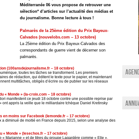
Méditerranée 06 vous propose de retrouver une
sélection* d’articles sur l’actualité des médias et
du journalisme. Bonne lecture à tous !
Palmarès de la 25ème édition du Prix Bayeux-
Calvados (nouvelobs.com – 13 octobre)
La 25ème édition du Prix Bayeux-Calvados des
correspondants de guerre vient de décerner son
palmarès.
ion (100ansdejournalisme.fr – 18 octobre)
AGEN
numérique, toutes les tâches se transforment. Les premiers
ires de rédaction, qui éditent le texte pour le papier, et maintenant
ennent multitâches, obligés d’écrire ou de publier sur les réseaux
du « Monde » (la-croix.com – 18 octobre)
ri manifestent ce jeudi 18 octobre contre une possible reprise par
Annu
nt appris la veille que le milliardaire tchèque Daniel Kretinsky
ns en moins sur Facebook (lemonde.fr – 17 octobre)
ux a diminué de moitié en France depuis 2015, selon une analyse des
du « Monde » (lesechos.fr – 17 octobre)
de « Marianne » et de titres du groupe Lagardère comme « Elle »,