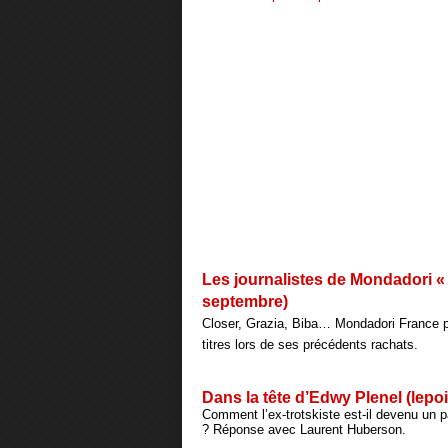
Les journalistes de Mondadori « r
septembre)
Closer, Grazia, Biba… Mondadori France po
titres lors de ses précédents rachats.
Dans la tête d’Edwy Plenel (lepoi
Comment l’ex-trotskiste est-il devenu un 
? Réponse avec Laurent Huberson.