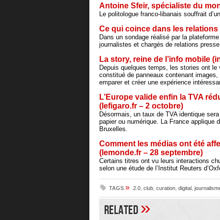
Antoine Sfeir, spécialiste du mon
Le politologue franco-libanais souffrait d’u
Ce qui coince dans les relations
Dans un sondage réalisé par la plateforme 
journalistes et chargés de relations presse
La story, reine de l’info mobile (i
Depuis quelques temps, les stories ont le 
constitué de panneaux contenant images, 
emparer et créer une expérience intéressan
L’Europe valide enfin la TVA rédui
(lefigaro.fr – 2 octobre)
Désormais, un taux de TVA identique sera ap
papier ou numérique. La France applique d
Bruxelles.
Comment les médias ont été affe
(lemonde.fr – 28 septembre)
Certains titres ont vu leurs interactions c
selon une étude de l’Institut Reuters d’Oxf
»
TAGS
2.0
,
club
,
curation
,
digital
,
journalism
»
Related