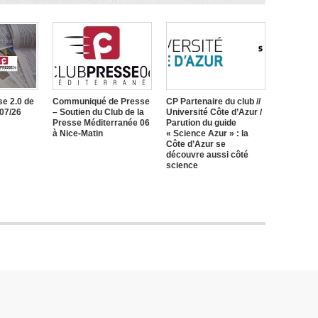
e 2.0 de
Communiqué de Presse
CP Partenaire du club //
/07/26
– Soutien du Club de la
Université Côte d’Azur /
Presse Méditerranée 06
Parution du guide
à Nice-Matin
« Science Azur » : la
Côte d’Azur se
découvre aussi côté
science