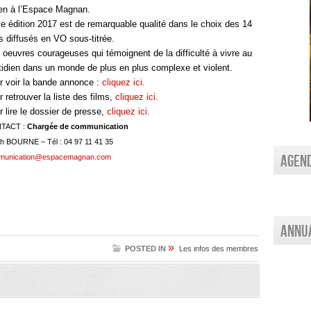
lien à l’Espace Magnan.
te édition 2017 est de remarquable qualité dans le choix des 14
s diffusés en VO sous-titrée.
 oeuvres courageuses qui témoignent de la difficulté à vivre au
tidien dans un monde de plus en plus complexe et violent.
r voir la bande annonce :
cliquez ici.
 retrouver la liste des films,
cliquez ici.
 lire le dossier de presse,
cliquez ici.
TACT :
Chargée de communication
ah BOURNE –
Tél : 04 97 11 41 35
AGEN
munication@espacemagnan.com
Annu
»
POSTED IN
Les infos des membres