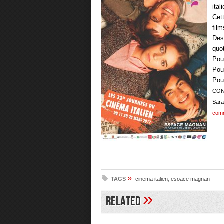
ita
Cet
film
Des
quo
Pou
Pour
Pour
CON
Sar
com
»
TAGS
cinema italien
,
esoace magnan
»
Related