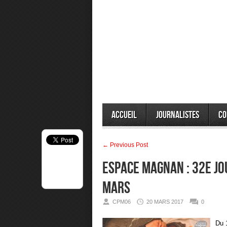
Accueil
Journalistes
Co
← Previous Post
Espace Magnan : 32e jo
mars
CPM06
20 MARS 2017
0
Du 