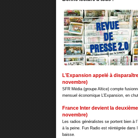
L’Expansion appelé à disparaître
novembre)
SFR Média (groupe Altice) compte fusionne
mensuel économique L’Expansion, en chute
France Inter devient la deuxième 
novembre)
Les radios généralistes se portent bien à
à la peine. Fun Radio est réintégrée dans 
baisse.