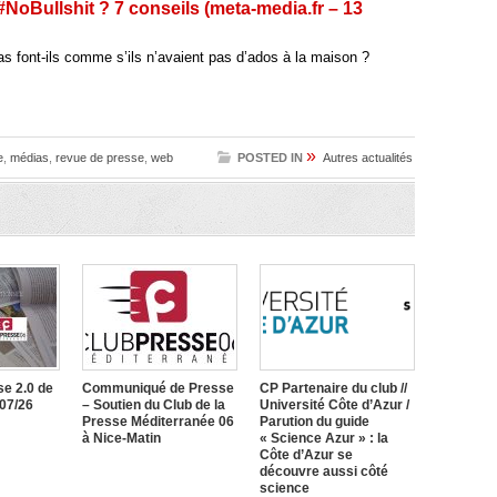
NoBullshit ? 7 conseils (meta-media.fr – 13
as font-ils comme s’ils n’avaient pas d’ados à la maison ?
»
e
,
médias
,
revue de presse
,
web
POSTED IN
Autres actualités
e 2.0 de
Communiqué de Presse
CP Partenaire du club //
/07/26
– Soutien du Club de la
Université Côte d’Azur /
Presse Méditerranée 06
Parution du guide
à Nice-Matin
« Science Azur » : la
Côte d’Azur se
découvre aussi côté
science