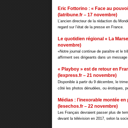
Eric Fottorino : « Face au pouvoir
(latribune.fr – 17 novembre)
L’ancien directeur de la rédaction du Mond
regard sur l’état de la presse en France.
Le quotidien régional « La Marsei
novembre)
«Notre journal continue de paraître et le t
affirment ses dirigeants dans un message 
« Playboy » est de retour en Fra
(lexpress.fr – 21 novembre)
Disponible à partir du 9 décembre, le trime
côté les photos dénudées, ou érotiques, po
Médias : l’inexorable montée en
(lesechos.fr – 22 novembre)
Les Français devraient passer plus de temp
devant la télévision en 2017, selon la soc