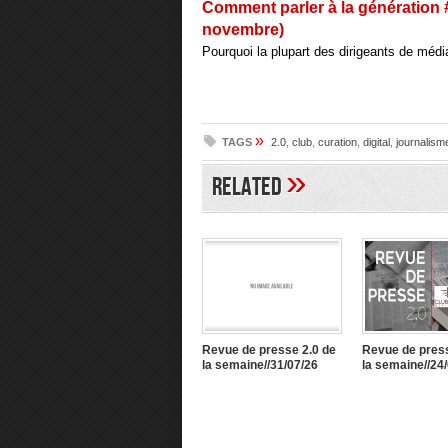
Comment parler à la génération #
novembre)
Pourquoi la plupart des dirigeants de médi
»
TAGS
2.0
,
club
,
curation
,
digital
,
journalism
»
Related
Revue de presse 2.0 de
Revue de press
la semaine//31/07/26
la semaine//24