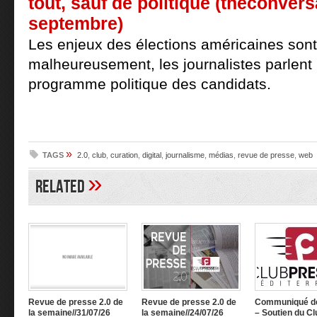
tout, sauf de politique (theconver
septembre)
Les enjeux des élections américaines son
malheureusement, les journalistes parlent
programme politique des candidats.
»
TAGS
2.0
,
club
,
curation
,
digital
,
journalisme
,
médias
,
revue de presse
,
web
»
Related
Revue de presse 2.0 de
Revue de presse 2.0 de
Communiqué d
la semaine//31/07/26
la semaine//24/07/26
– Soutien du Cl