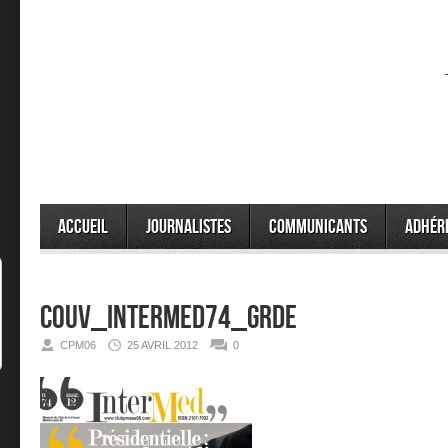
Accueil
Journalistes
Communicants
Adhér
couv_intermed74_grde
CPM06
25 AVRIL 2012
0