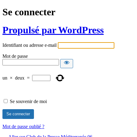
Se connecter
Propulsé par WordPress
Identifiant ou adresse e-mail
Mot de passe
un
×
deux
=
Se souvenir de moi
Mot de passe oublié ?
← Aller sur Club de la Presse Méditerranée 06