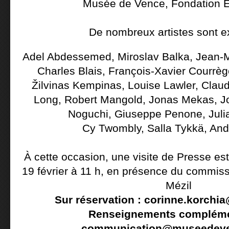
Musée de Vence, Fondation 
De nombreux artistes sont e
Adel Abdessemed, Miroslav Balka, Jean-M
Charles Blais, François-Xavier Courrè
Žilvinas Kempinas, Louise Lawler, Clau
Long, Robert Mangold, Jonas Mekas, J
Noguchi, Giuseppe Penone, Juli
Cy Twombly, Salla Tykkä, And
À cette occasion, une visite de Presse es
19 février à 11 h,
en présence du commissai
Mézil
Sur réservation :
corinne.korchia@
Renseignements compléme
communication@museedev