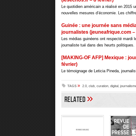
Le quotidien américain a réalisé en 2015 u
nouvelles mesures d’économie. Les chiffre
Guinée : une journée sans média
journalistes (jeuneafrique.com – 
Les médias guinéens ont respecté mardi l
journaliste tué dans des heurts politiques.
[MAKING-OF AFP] Mexique : journ
février)
Le témoignage de Leticia Pineda, journali
»
TAGS
2.0
,
club
,
curation
,
digital
,
journalism
»
Related