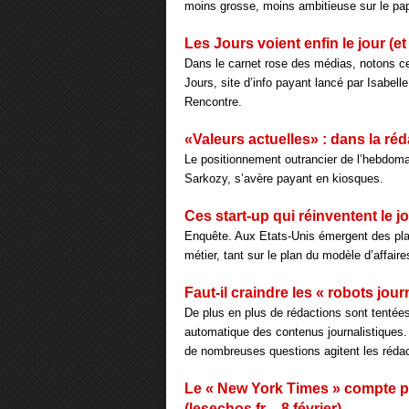
moins grosse, moins ambitieuse sur le pap
Les Jours voient enfin le jour (et 
Dans le carnet rose des médias, notons ce
Jours, site d’info payant lancé par Isabel
Rencontre.
«Valeurs actuelles» : dans la réda
Le positionnement outrancier de l’hebdomada
Sarkozy, s’avère payant en kiosques.
Ces start-up qui réinventent le j
Enquête. Aux Etats-Unis émergent des pla
métier, tant sur le plan du modèle d’affair
Faut-il craindre les « robots jour
De plus en plus de rédactions sont tentées
automatique des contenus journalistiques. 
de nombreuses questions agitent les rédact
Le « New York Times » compte p
(lesechos.fr – 8 février)