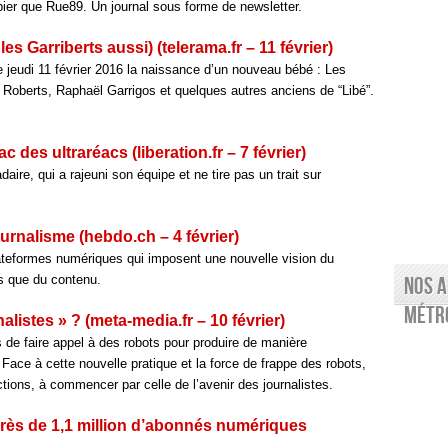
ier que Rue89. Un journal sous forme de newsletter.
les Garriberts aussi) (telerama.fr – 11 février)
 jeudi 11 février 2016 la naissance d’un nouveau bébé : Les
le Roberts, Raphaël Garrigos et quelques autres anciens de “Libé”.
c des ultraréacs (liberation.fr – 7 février)
ire, qui a rajeuni son équipe et ne tire pas un trait sur
ournalisme (hebdo.ch – 4 février)
teformes numériques qui imposent une nouvelle vision du
es que du contenu.
Nos a
Métro
nalistes » ? (meta-media.fr – 10 février)
 de faire appel à des robots pour produire de manière
Face à cette nouvelle pratique et la force de frappe des robots,
ions, à commencer par celle de l’avenir des journalistes.
rès de 1,1 million d’abonnés numériques