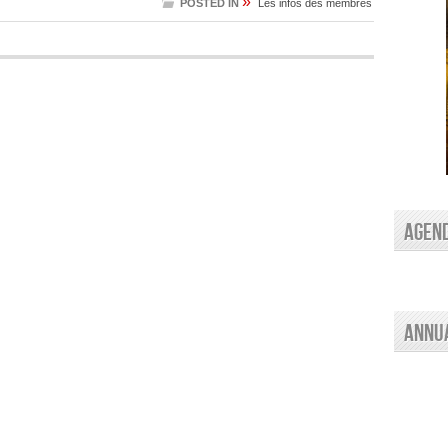
»
POSTED IN
Les infos des membres
AGEN
Annu