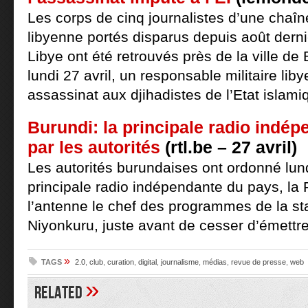
Les corps de cinq journalistes d’une chaîn
libyenne portés disparus depuis août dernie
Libye ont été retrouvés près de la ville de
lundi 27 avril, un responsable militaire lib
assassinat aux djihadistes de l’Etat islamiq
Burundi: la principale radio indé
par les autorités
(rtl.be – 27 avril)
Les autorités burundaises ont ordonné lund
principale radio indépendante du pays, la
l’antenne le chef des programmes de la sta
Niyonkuru, juste avant de cesser d’émettre
»
TAGS
2.0
,
club
,
curation
,
digital
,
journalisme
,
médias
,
revue de presse
,
web
»
Related