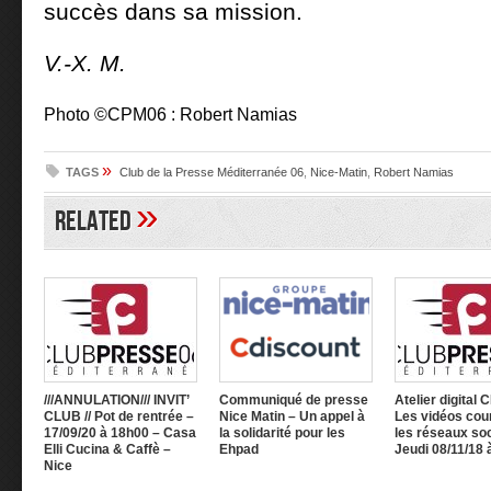
succès dans sa mission.
V.-X. M.
Photo ©CPM06 : Robert Namias
»
TAGS
Club de la Presse Méditerranée 06
,
Nice-Matin
,
Robert Namias
»
Related
///ANNULATION/// INVIT’
Communiqué de presse
Atelier digital 
CLUB // Pot de rentrée –
Nice Matin – Un appel à
Les vidéos cou
17/09/20 à 18h00 – Casa
la solidarité pour les
les réseaux so
Elli Cucina & Caffè –
Ehpad
Jeudi 08/11/18 
Nice