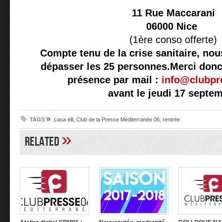
11 Rue Maccarani
06000 Nice
(1ère conso offerte)
Compte tenu de la crise sanitaire, no
dépasser les 25 personnes.Merci donc
présence par mail :
info@clubpr
avant le jeudi 17 septe
»
TAGS
casa elli
,
Club de la Presse Méditerranée 06
,
rentrée
»
Related