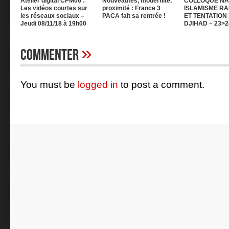
Atelier digital CPM06 :
Nouveautés, modernité,
COLLOQUE NAT
Les vidéos courtes sur
proximité : France 3
ISLAMISME RA
les réseaux sociaux –
PACA fait sa rentrée !
ET TENTATION
Jeudi 08/11/18 à 19h00
DJIHAD – 23>2
»
Commenter
You must be
logged in
to post a comment.