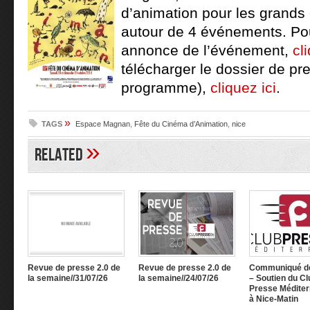
d’animation pour les grands 
autour de 4 événements. Pou
annonce de l’événement,
cl
télécharger le dossier de pr
programme),
cliquez ici
.
»
TAGS
Espace Magnan
,
Fête du Cinéma d’Animation
,
nice
»
Related
Revue de presse 2.0 de
Revue de presse 2.0 de
Communiqué d
la semaine//31/07/26
la semaine//24/07/26
– Soutien du Cl
Presse Méditer
à Nice-Matin