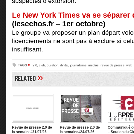
suspectés d’extorsion.
Le New York Times va se séparer d
(lesechos.fr – 1er octobre)
Le groupe va proposer un plan départ volo
licenciements ne sont pas à exclure si celu
insuffisant.
»
TAGS
2.0
,
club
,
curation
,
digital
,
journalisme
,
médias
,
revue de presse
,
web
»
Related
Revue de presse 2.0 de
Revue de presse 2.0 de
Communiqué d
la semaine//31/07/26
la semaine//24/07/26
– Soutien du Cl